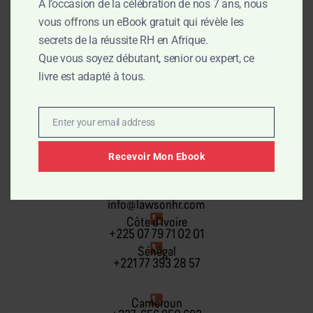
À l’occasion de la célébration de nos 7 ans, nous
vous offrons un eBook gratuit qui révèle les
secrets de la réussite RH en Afrique.
Que vous soyez débutant, senior ou expert, ce
livre est adapté à tous.
Lawson Human Resources
Enter your email address
Email
Recevoir Mon Ebook
Email
info@lawsonhr.com
Côte d’Ivoire
+225 07 79 71 02 01
Sénégal
+221 77 393 28 57
Cameroun