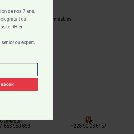
tion de nos 7 ans,
ok gratuit qui
trer des personnalités formidables.
duit avec brio.
éussite RH en
senior ou expert,
 of Return by LHR ».
 Ebook
Cameroun
Togo
7 656 950 693
+228 90 06 61 57