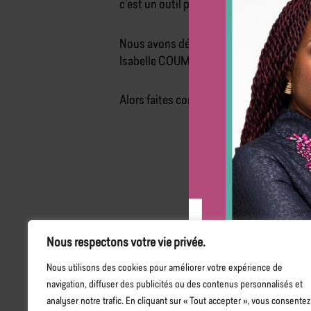
c’est un outil puissant qui permet de me
Nous avons démarré cette aventure depui
Isabelle COUMBASSA est l’une d’entre ell
Alors faites comme elle et n’hésitez pa
Nous respectons votre vie privée.
Nous utilisons des cookies pour améliorer votre expérience de
Email
Côte d’Ivoi
navigation, diffuser des publicités ou des contenus personnalisés et
info@lawsonhr.com
+225 07 79 71 
analyser notre trafic. En cliquant sur « Tout accepter », vous consentez