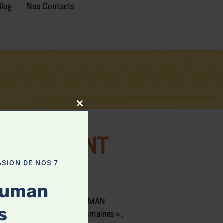
Blog
Nos Contacts
Close
this
module
EUX QUI ONT
ASION DE NOS 7
Human
 satisfaction pour LAWSON HUMAN
s
fricaine des ressources humaines « ,