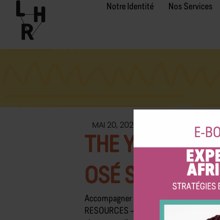
Aller
Notre Identité
Nos Services
au
contenu
MAI 20, 2023
THE YEAR OF R
OSÉ SAUTER LE
Accompagner les personnes qui souhaiten
RESOURCES – Cabinet de conseil RH. C’es