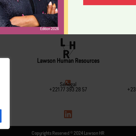
Lawson Human Resources
re
Sénégal
02 01
+221 77 393 28 57
+23
Copyrights Reserved © 2024 Lawson HR