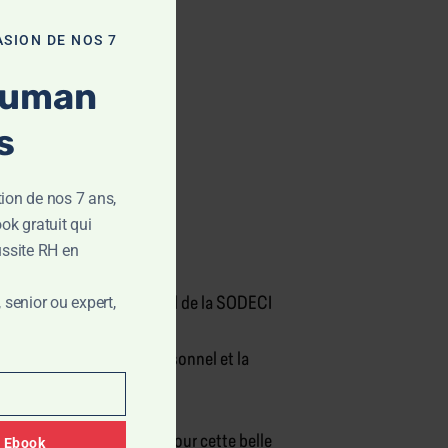
ASION DE NOS 7
Human
s
tion de nos 7 ans,
ok gratuit qui
éussite RH en
senior ou expert,
ransformation et du Digital de la SODECI
ECI, le développement personnel et la
’à tous les participants pour cette belle
 Ebook