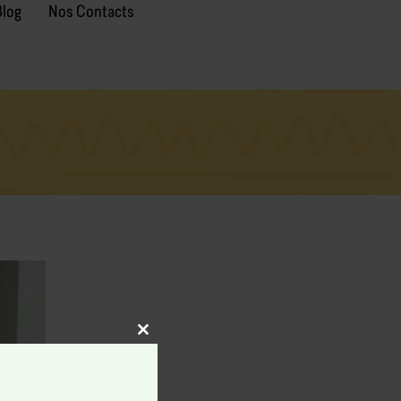
Blog
Nos Contacts
Close
this
module