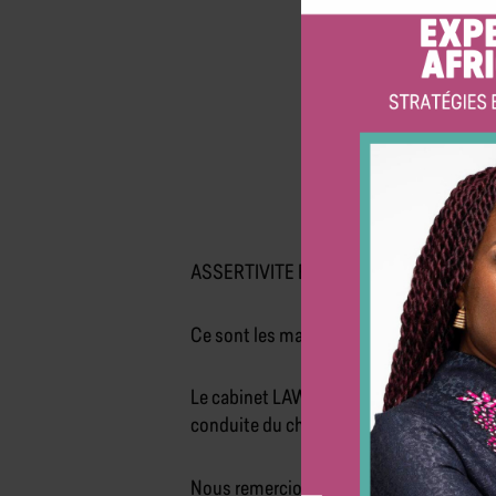
ASSERTIVITE ET AUDACE !!!
Ce sont les maîtres mots qui ont guidé l
Le cabinet LAWSON HR a eu le plaisir d’a
conduite du changement.
Nous remercions la Direction Générale de 