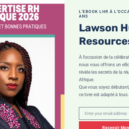
L'EBOOK LHR À L'OCC
ANS
Lawson 
Resource
À l’occasion de la célébra
nous vous offrons un eBo
révèle les secrets de la r
Afrique.
Que vous soyez débutant, 
es participants du teambuilding organisé pour la Direction de la T
ce livre est adapté à tous.
nimer des ateliers autour de la stratégie et des valeurs de la SOD
Enter your email address
Email
la SODECI, le Directeur de Ia transformation et du Digital ainsi qu
Recevoir Mon