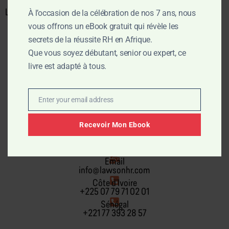
La GPEC c’est la base.
À l’occasion de la célébration de nos 7 ans, nous
vous offrons un eBook gratuit qui révèle les
secrets de la réussite RH en Afrique.
Que vous soyez débutant, senior ou expert, ce
livre est adapté à tous.
Enter your email address
Lawson Human Resources
Email
Recevoir Mon Ebook
Email
info@lawsonhr.com
Côte d’Ivoire
+225 07 79 71 02 01
Sénégal
+221 77 393 28 57